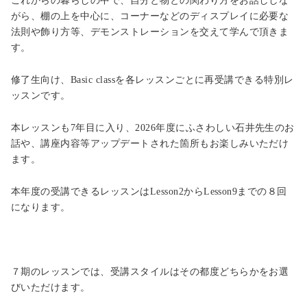
これからの暮らしの中で、自分と物との関わり方をお話ししな
がら、棚の上を中心に、コーナーなどのディスプレイに必要な
法則や飾り方等、デモンストレーションを交えて学んで頂きま
す。
修了生向け、Basic classを各レッスンごとに再受講できる特別レ
ッスンです。
本レッスンも
7
年目に入り、202
6
年度にふさわしい石井先生のお
話や、講座内容等アップデートされた箇所もお楽しみいただけ
ます。
本年度の受講できるレッスンはLesson2からLesson9までの８回
になります。
７期のレッスンでは
、
受講スタイルはその都度どちらかをお選
びいただけます。